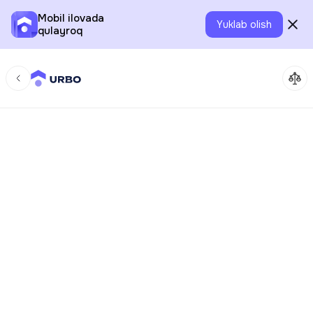
Mobil ilovada
Yuklab olish
qulayroq