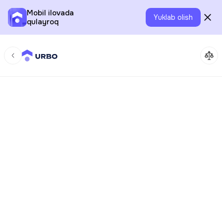
Mobil ilovada
Yuklab olish
qulayroq