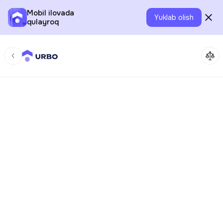
Mobil ilovada
Yuklab olish
qulayroq