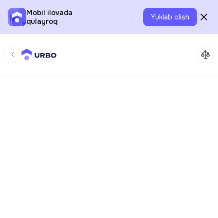
Mobil ilovada
Yuklab olish
qulayroq