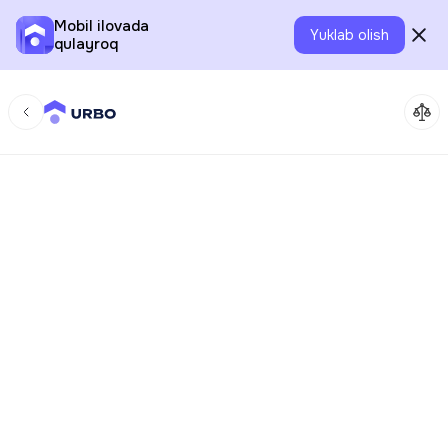
Mobil ilovada
Yuklab olish
qulayroq