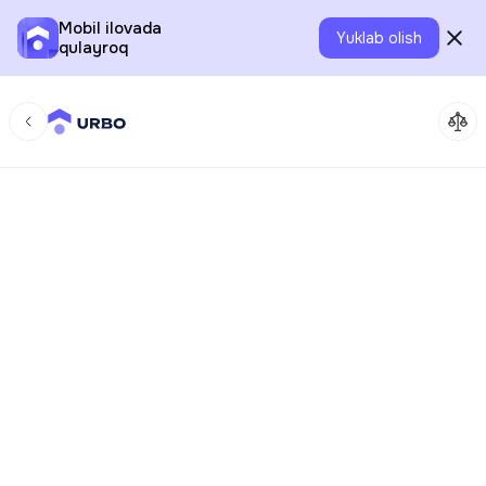
Mobil ilovada
Yuklab olish
qulayroq