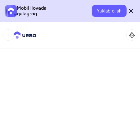
Mobil ilovada
Yuklab olish
qulayroq