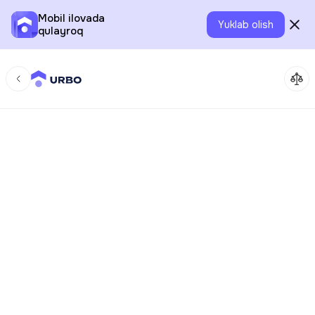
Mobil ilovada
Yuklab olish
qulayroq