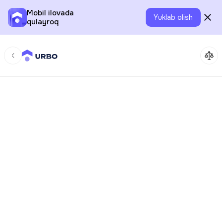
Mobil ilovada
Yuklab olish
qulayroq