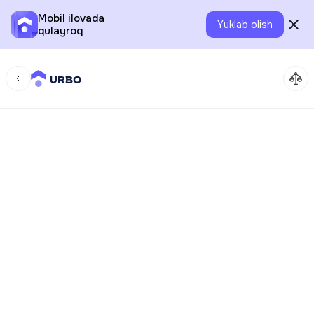
Mobil ilovada
Yuklab olish
qulayroq