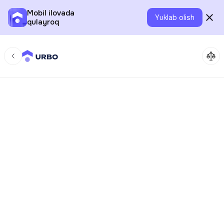
Mobil ilovada
Yuklab olish
qulayroq