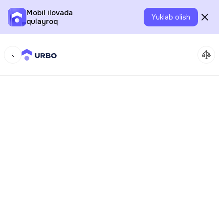
Mobil ilovada
Yuklab olish
qulayroq