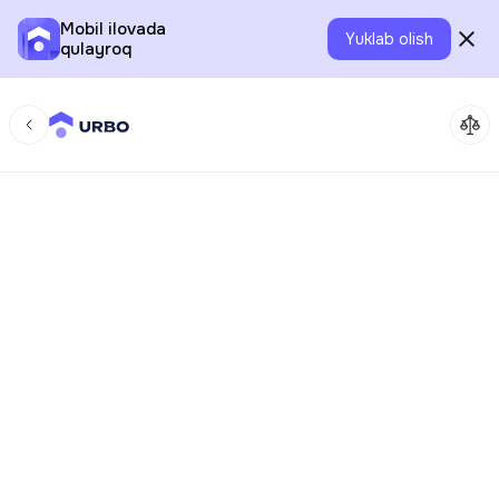
Mobil ilovada
Yuklab olish
qulayroq