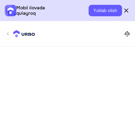
Mobil ilovada
Yuklab olish
qulayroq