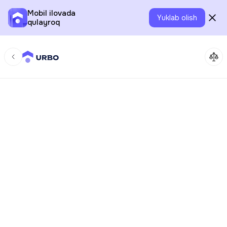
Mobil ilovada
Yuklab olish
qulayroq