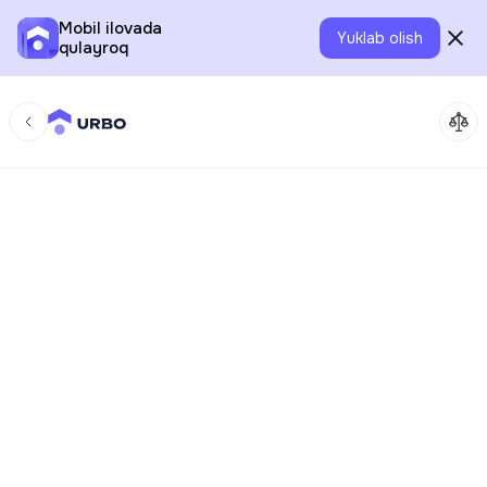
Mobil ilovada
Yuklab olish
qulayroq