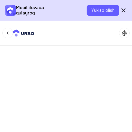
Mobil ilovada
Yuklab olish
qulayroq