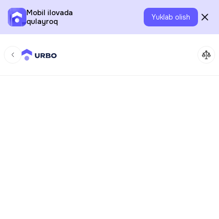
Mobil ilovada
Yuklab olish
qulayroq