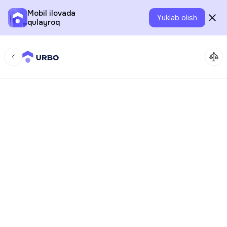
Mobil ilovada
Yuklab olish
qulayroq