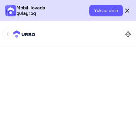
Mobil ilovada
Yuklab olish
qulayroq