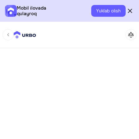
Mobil ilovada
Yuklab olish
qulayroq