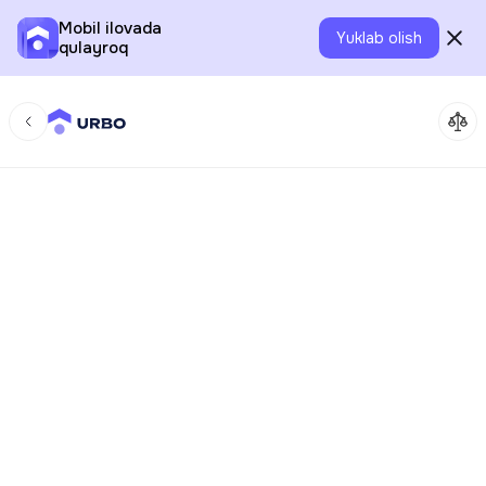
Mobil ilovada
Yuklab olish
qulayroq