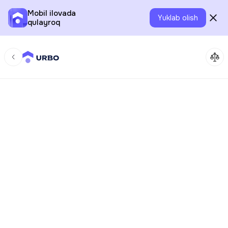
Mobil ilovada
Yuklab olish
qulayroq