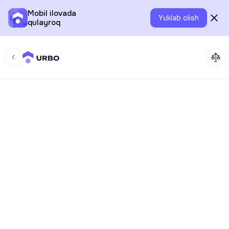
Mobil ilovada
Yuklab olish
qulayroq