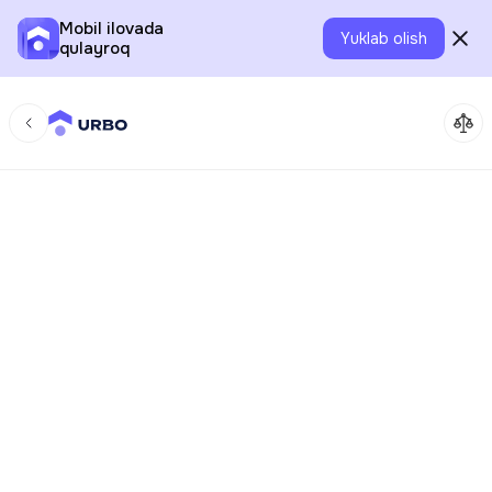
Mobil ilovada
Yuklab olish
qulayroq