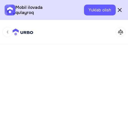
Mobil ilovada
Yuklab olish
qulayroq