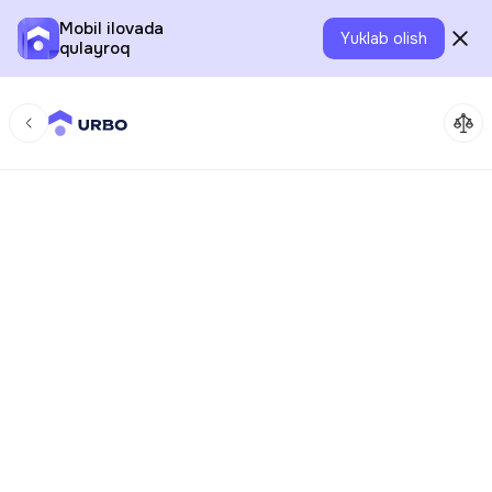
Mobil ilovada
Yuklab olish
qulayroq