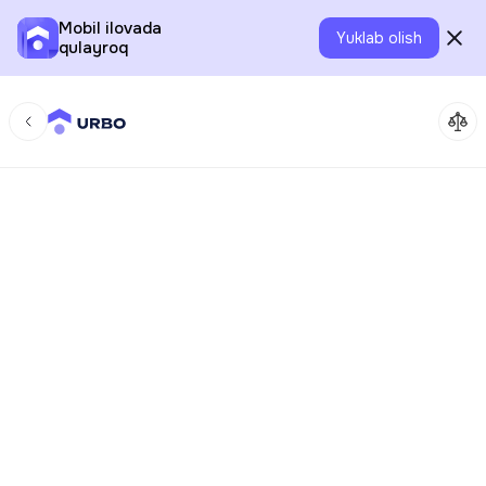
Mobil ilovada
Yuklab olish
qulayroq