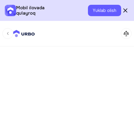
Mobil ilovada
Yuklab olish
qulayroq