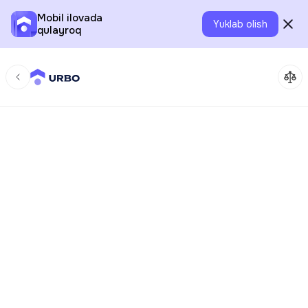
Mobil ilovada
Yuklab olish
qulayroq