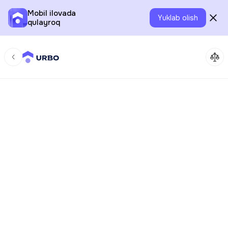
Mobil ilovada
Yuklab olish
qulayroq