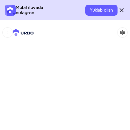
Mobil ilovada
Yuklab olish
qulayroq