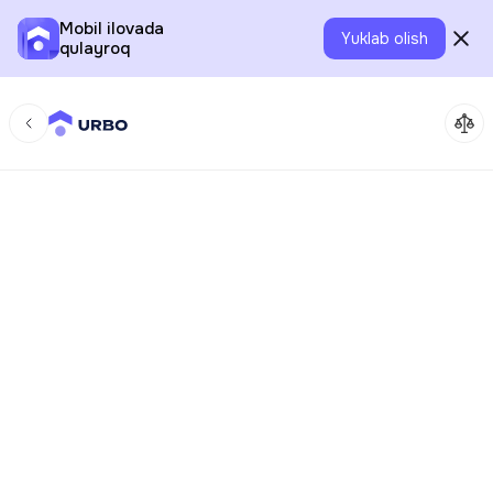
Mobil ilovada
Yuklab olish
qulayroq