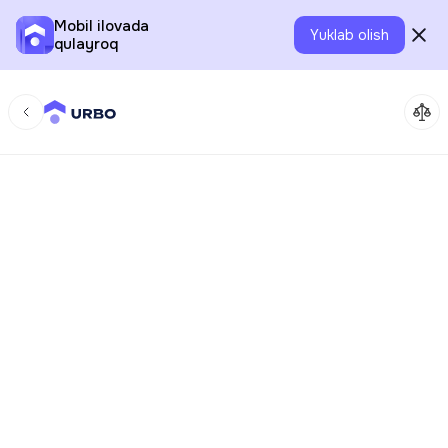
Mobil ilovada
Yuklab olish
qulayroq