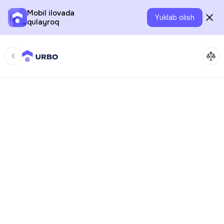
Mobil ilovada
Yuklab olish
qulayroq