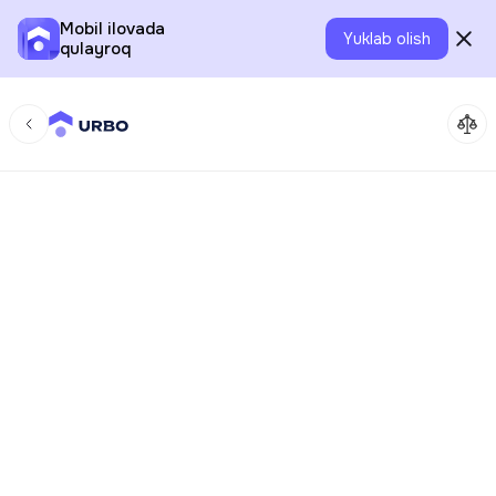
Mobil ilovada
Yuklab olish
qulayroq