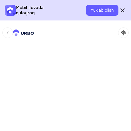
Mobil ilovada
Yuklab olish
qulayroq