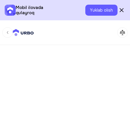
Mobil ilovada
Yuklab olish
qulayroq