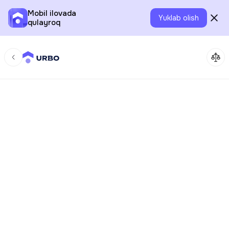
Mobil ilovada
Yuklab olish
qulayroq