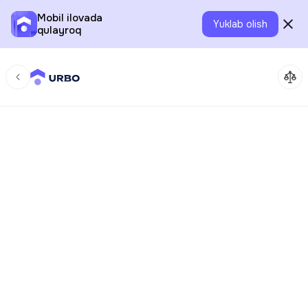
Mobil ilovada
Yuklab olish
qulayroq