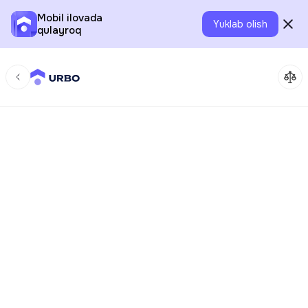
Mobil ilovada
Yuklab olish
qulayroq