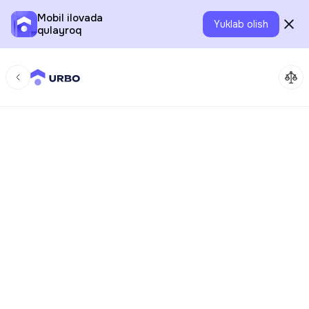
Mobil ilovada
Yuklab olish
qulayroq