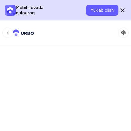
Mobil ilovada
Yuklab olish
qulayroq