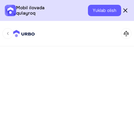
Mobil ilovada
Yuklab olish
qulayroq