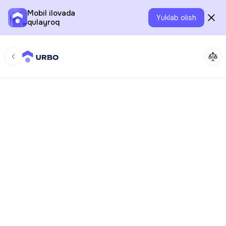
Mobil ilovada
Yuklab olish
qulayroq