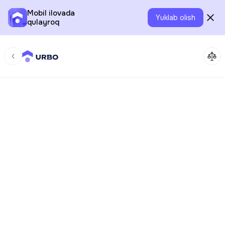
Mobil ilovada
Yuklab olish
qulayroq