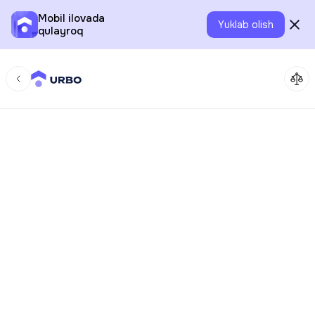
Mobil ilovada
Yuklab olish
qulayroq