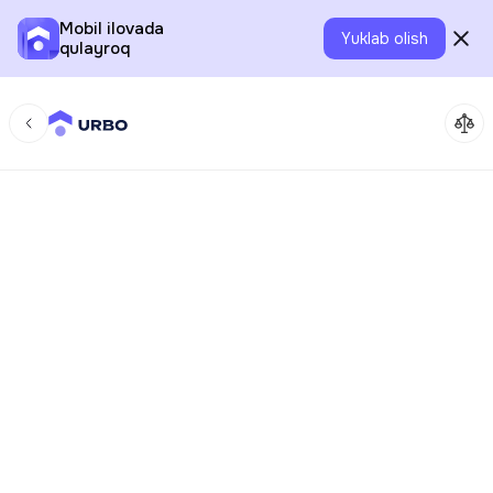
Mobil ilovada
Yuklab olish
qulayroq