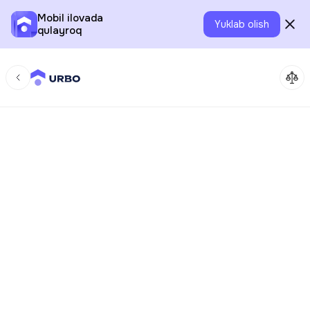
Mobil ilovada
Yuklab olish
qulayroq