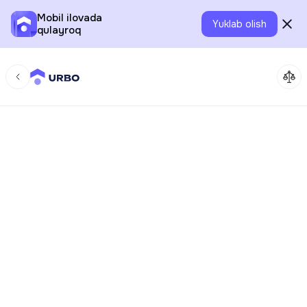
Mobil ilovada
Yuklab olish
qulayroq